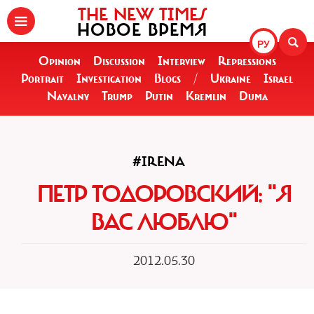
THE NEW TIMES
НОВОЕ ВРЕМЯ
РУ
Opinion
Discussion
Interview
Repressions
Portrait
Investigation
Blogs
/
Ukraine
Israel
Navalny
Trump
Putin
Kremlin
Duma
#IRENA
ПЕТР ТОДОРОВСКИЙ: "Я
ВАС ЛЮБЛЮ"
2012.05.30