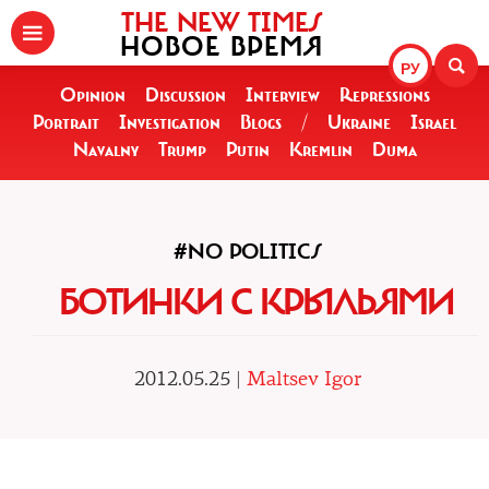
THE NEW TIMES
НОВОЕ ВРЕМЯ
РУ
Opinion
Discussion
Interview
Repressions
Portrait
Investigation
Blogs
/
Ukraine
Israel
Navalny
Trump
Putin
Kremlin
Duma
#NO POLITICS
БОТИНКИ С КРЫЛЬЯМИ
2012.05.25 |
Maltsev Igor