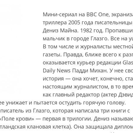
Мини-сериал на BBC One, экраниз
триллера 2005 года писательницы
Дениз Майна. 1982 год. Пропавш
мальчик в городе Глазго. Все на у
В том числе и журналисты местно
газеты. Правда, ближе всего к раз
оказывается курьер редакции Gla
Daily News Падди Михан. У нее св
история — она хочет, конечно, ст
настоящим журналистом, в то вре
как главный редактор (актер Дэви
ее унижает и пытается остудить горячую голову.
исатель из Глазго, которая написала три книги с
 «Поле крови» — первая в трилогии. Дениз называ
отландская клановая клетка). Она защищала диплом