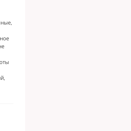
чные,
иное
не
боты
й,