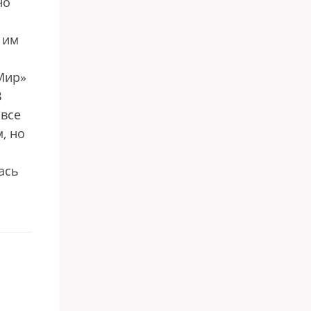
но
 им
Мир»
В
 все
, но
ась