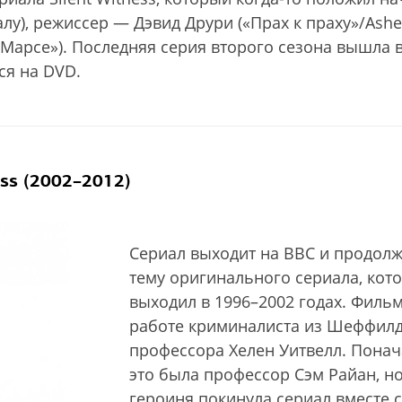
у), режиссер — Дэвид Друри («Прах к праху»/Ashe
Марсе»). Последняя серия второго сезона вышла 
ся на DVD.
ss (2002–2012)
Сериал выходит на BBC и продолж
тему оригинального сериала, кот
выходил в 1996–2002 годах. Фильм
работе криминалиста из Шеффил
профессора Хелен Уитвелл. Понач
это была профессор Сэм Райан, н
героиня покинула сериал вместе с