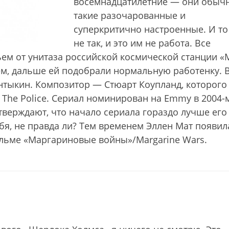
восемнадцатилетние — они обыч
такие разочарованные и
суперкритично настроенные. И то
не так, и это им не работа. Все
ьем от унитаза российской космической станции «
щем, дальше ей подобрали нормальную работенку. 
нтыкин. Композитор — Стюарт Коупланд, которого
The Police. Сериал номинирован на Emmy в 2004-м
тверждают, что начало сериала гораздо лучше его
ебя, не правда ли? Тем временем Эллен Мат появил
ильме «Маргариновые войны»/Margarine Wars.