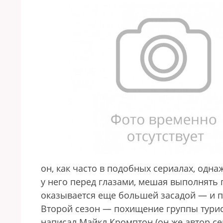
он, как часто в подобных сериалах, одна
у него перед глазами, мешая выполнять 
оказывается еще большей засадой — и п
Второй сезон — похищение группы турист
написал Майкл Кромптон (он же автор сер