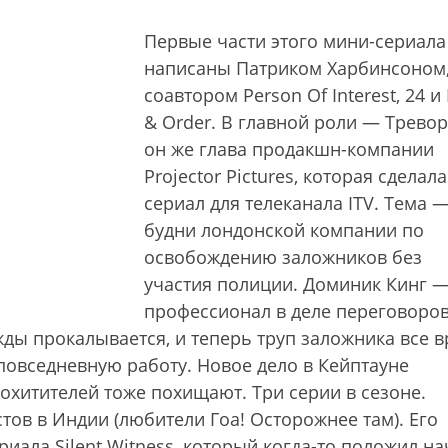
Первые части этого мини-сериала
написаны Патриком Харбинсоном
соавтором Person Of Interest, 24 и
& Order. В главной роли — Тревор
он же глава продакшн-компании
Projector Pictures, которая сделала
сериал для телеканала ITV. Тема 
будни лондонской компании по
освобождению заложников без
участия полиции. Доминик Кинг 
профессионал в деле переговоров
жды прокалывается, и теперь труп заложника все 
повседневную работу. Новое дело в Кейптауне
охитителей тоже похищают. Три серии в сезоне.
ов в Индии (любители Гоа! Осторожнее там). Его
иала Silent Witness, который когда-то положил н