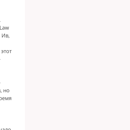
,
 Law
 Ив,
 этот
—
—
, но
время
ачало