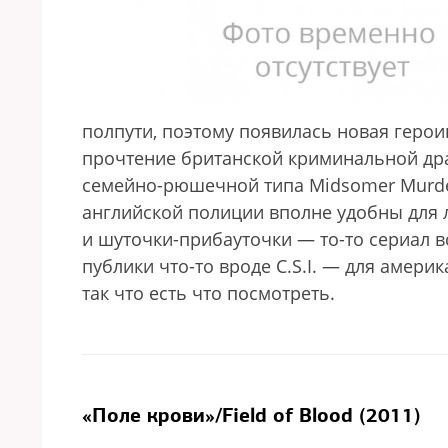
полпути, поэтому появилась новая геро
прочтение британской криминальной дра
семейно-рюшечной типа Midsomer Murde
английской полиции вполне удобны для 
и шуточки-прибауточки — то-то сериал в
публики что-то вроде C.S.I. — для америк
так что есть что посмотреть.
«Поле крови»/Field of Blood (2011)