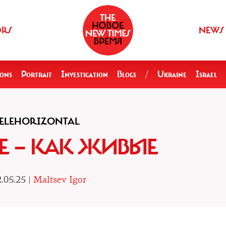
ORS
NEWS
ions
Portrait
Investigation
Blogs
/
Ukraine
Israel
ELEHORIZONTAL
Е — КАК ЖИВЫЕ
.05.25 |
Maltsev Igor