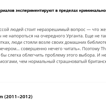
риалов экспериментируют в пределах криминально
ассой людей стоит неразрешимый вопрос — что же
ы не напороться на очередного Урганта. Еще не та
ятках, люди стояли возле своих домашних библиот
 вечером… совершенно нечего читать». Поэтому Th
бы слегка облегчить проблему этого выбора. И н
ь мозгами, чем нормальный страшноватый британс
m (2011–2012)