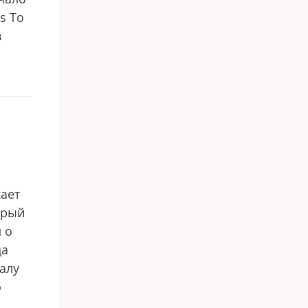
s To
в
ает
орый
 о
да
алу
о