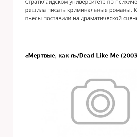
Стратклайдском университете по психич
решила писать криминальные романы. Кро
пьесы поставили на драматической сцен
«Мертвые, как я»/Dead Like Me (200