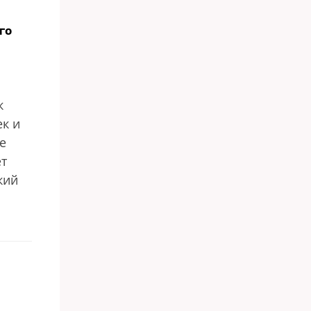
го
к
ек и
e
ет
кий