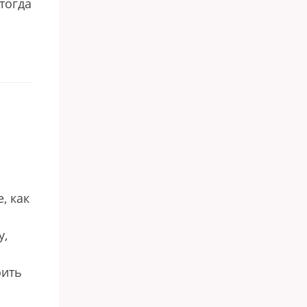
тогда
, как
у,
оить