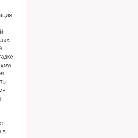
ация
ий
шах.
й
гадке
sgow
оя
ать
мя
д
ют
 в