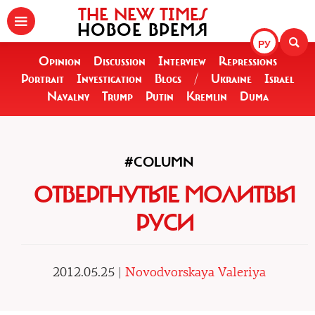
THE NEW TIMES
НОВОЕ ВРЕМЯ
РУ
Opinion
Discussion
Interview
Repressions
Portrait
Investigation
Blogs
/
Ukraine
Israel
Navalny
Trump
Putin
Kremlin
Duma
#COLUMN
ОТВЕРГНУТЫЕ МОЛИТВЫ
РУСИ
2012.05.25 |
Novodvorskaya Valeriya