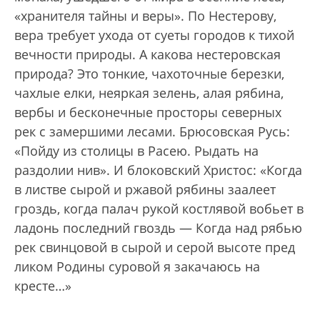
«хранителя тайны и веры». По Нестерову,
вера требует ухода от суеты городов к тихой
вечности природы. А какова нестеровская
природа? Это тонкие, чахоточные березки,
чахлые елки, неяркая зелень, алая рябина,
вербы и бесконечные просторы северных
рек с замершими лесами. Брюсовская Русь:
«Пойду из столицы в Расею. Рыдать на
раздолии нив». И блоковский Христос: «Когда
в листве сырой и ржавой рябины заалеет
гроздь, когда палач рукой костлявой вобьет в
ладонь последний гвоздь — Когда над рябью
рек свинцовой в сырой и серой высоте пред
ликом Родины суровой я закачаюсь на
кресте…»