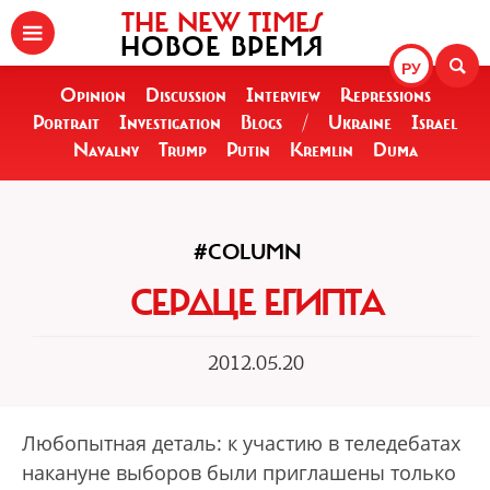
THE NEW TIMES
НОВОЕ ВРЕМЯ
РУ
Opinion
Discussion
Interview
Repressions
Portrait
Investigation
Blogs
/
Ukraine
Israel
Navalny
Trump
Putin
Kremlin
Duma
#COLUMN
СЕРДЦЕ ЕГИПТА
2012.05.20
Любопытная деталь: к участию в теледебатах
накануне выборов были приглашены только