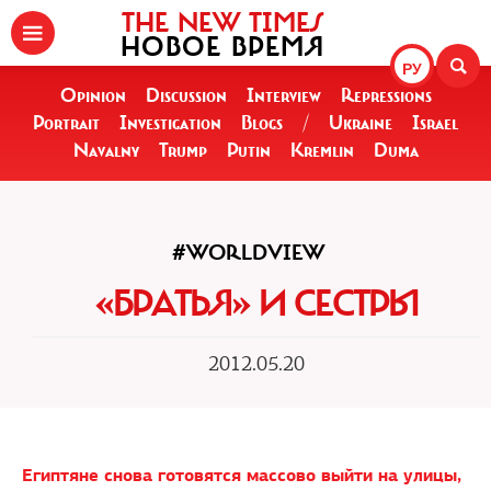
THE NEW TIMES
НОВОЕ ВРЕМЯ
РУ
Opinion
Discussion
Interview
Repressions
Portrait
Investigation
Blogs
/
Ukraine
Israel
Navalny
Trump
Putin
Kremlin
Duma
#WORLDVIEW
«БРАТЬЯ» И СЕСТРЫ
2012.05.20
Египтяне снова готовятся массово выйти на улицы,