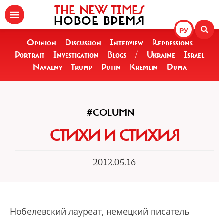
THE NEW TIMES
НОВОЕ ВРЕМЯ
РУ
Opinion
Discussion
Interview
Repressions
Portrait
Investigation
Blogs
/
Ukraine
Israel
Navalny
Trump
Putin
Kremlin
Duma
#COLUMN
СТИХИ И СТИХИЯ
2012.05.16
Нобелевский лауреат, немецкий писатель