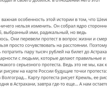
лодал и своего добился: в отношении него этот
 важная особенность этой истории в том, что Шеи
о ничего нельзя изменить. Он собрал ядро сторонн
б, выбранный ими, радикальный, но ведь
лось. Они перевели протест в вопрос жизни и смер
льзя просто сочувствовать на расстоянии. Поэтому
 потратить пару тысяч рублей на билет до Астраха
идарности с людьми, которые делают правильные и
какого серьезного протеста. Ведь это не мы, как 
и рисуем на карте России будущие точки протеста:
в Волгоград… Карту протеста рисует Кремль, ее ри
ня в Астрахани, завтра где-то еще… А нам остает