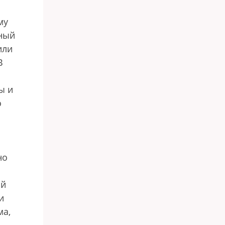
му
вный
или
В
ы и
о
но
ий
и
ма,