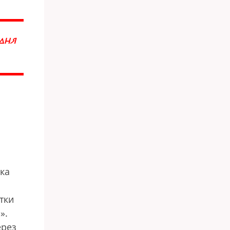
ОДНЯ
ока
тки
».
ерез