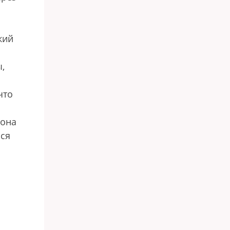
кий
,
что
 она
ься