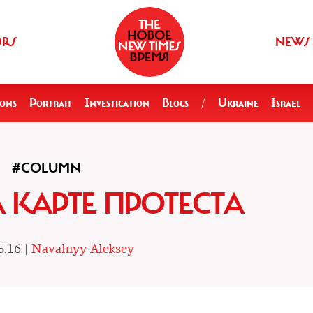
ORS
NEWS
ions
Portrait
Investigation
Blogs
/
Ukraine
Israel
#COLUMN
 КАРТЕ ПРОТЕСТА
5.16 |
Navalnyy Aleksey