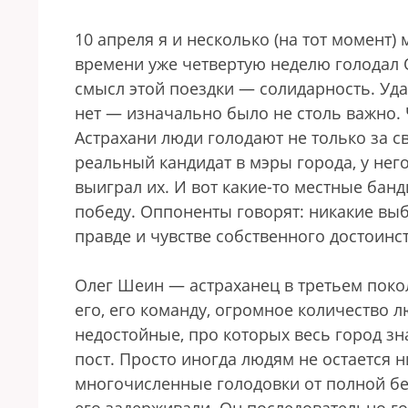
10 апреля я и несколько (на тот момент)
времени уже четвертую неделю голодал
смысл этой поездки — солидарность. Уд
нет — изначально было не столь важно. 
Астрахани люди голодают не только за с
реальный кандидат в мэры города, у не
выиграл их. И вот какие-то местные бан
победу. Оппоненты говорят: никакие выб
правде и чувстве собственного достоинст
Олег Шеин — астраханец в третьем покол
его, его команду, огромное количество 
недостойные, про которых весь город зн
пост. Просто иногда людям не остается н
многочисленные голодовки от полной без