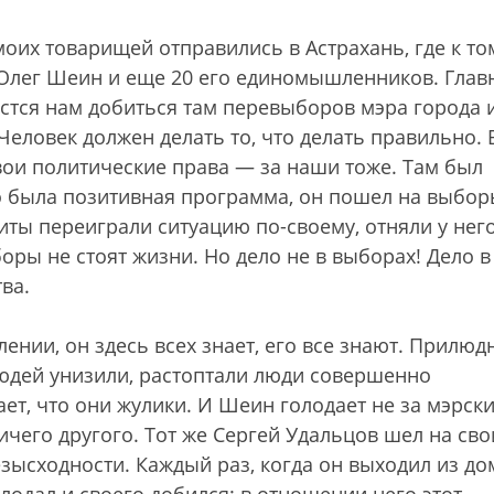
 моих товарищей отправились в Астрахань, где к то
 Олег Шеин и еще 20 его единомышленников. Гла
астся нам добиться там перевыборов мэра города 
Человек должен делать то, что делать правильно. 
вои политические права — за наши тоже. Там был
го была позитивная программа, он пошел на выбор
диты переиграли ситуацию по-своему, отняли у нег
оры не стоят жизни. Но дело не в выборах! Дело в
ва.
ении, он здесь всех знает, его все знают. Прилюд
людей унизили, растоптали люди совершенно
ает, что они жулики. И Шеин голодает не за мэрск
ичего другого. Тот же Сергей Удальцов шел на сво
ысходности. Каждый раз, когда он выходил из до