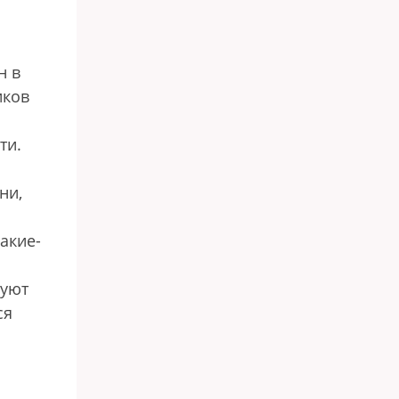
н в
иков
ти.
ни,
какие-
суют
ся