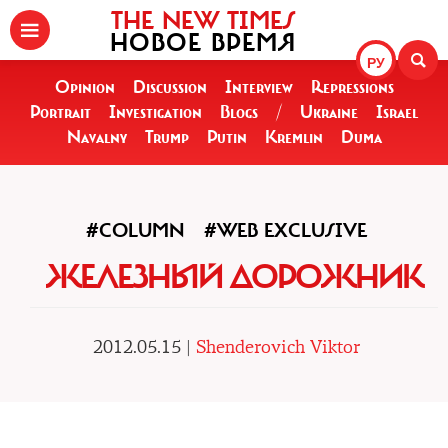
THE NEW TIMES
НОВОЕ ВРЕМЯ
РУ
Opinion
Discussion
Interview
Repressions
Portrait
Investigation
Blogs
/
Ukraine
Israel
Navalny
Trump
Putin
Kremlin
Duma
#COLUMN
#WEB EXCLUSIVE
ЖЕЛЕЗНЫЙ ДОРОЖНИК
2012.05.15 |
Shenderovich Viktor