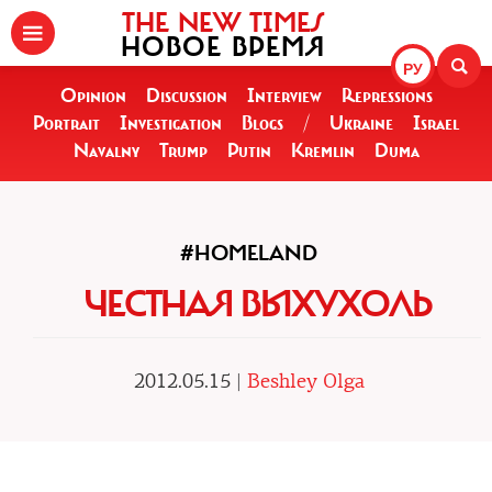
THE NEW TIMES
НОВОЕ ВРЕМЯ
РУ
Opinion
Discussion
Interview
Repressions
Portrait
Investigation
Blogs
/
Ukraine
Israel
Navalny
Trump
Putin
Kremlin
Duma
#HOMELAND
ЧЕСТНАЯ ВЫХУХОЛЬ
2012.05.15 |
Beshley Olga