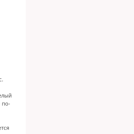
с.
елый
 по-
ется