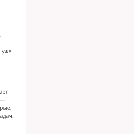
ь
 уже
ает
 —
орые,
адач.