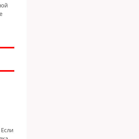
ной
е
 Если
вка