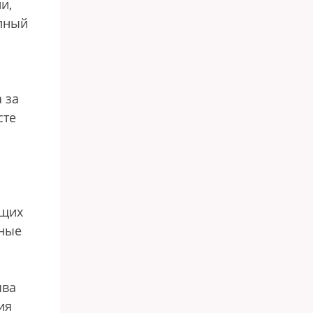
и,
олный
 за
сте
ющих
чные
и
ыва
ия