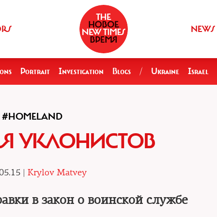
ORS
NEWS
ions
Portrait
Investigation
Blogs
/
Ukraine
Israel
#HOMELAND
ЛЯ УКЛОНИСТОВ
05.15 |
Krylov Matvey
авки в закон о воинской службе