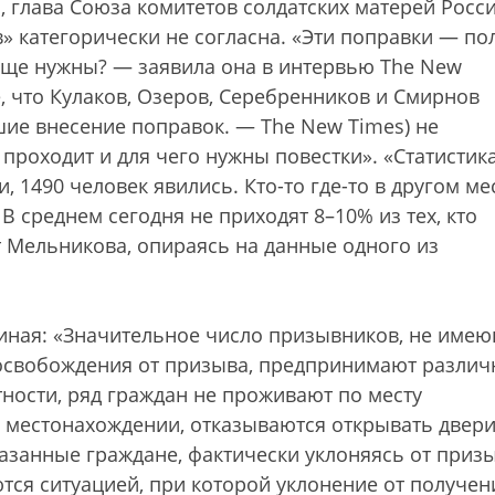
 глава Союза комитетов солдатских матерей Росси
в» категорически не согласна. «Эти поправки — п
бще нужны? — заявила она в интервью The New
, что Кулаков, Озеров, Серебренников и Смирнов
ие внесение поправок. — The New Times) не
 проходит и для чего нужны повестки». «Статистика
, 1490 человек явились. Кто-то где-то в другом ме
 В среднем сегодня не приходят 8–10% из тех, кто
т Мельникова, опираясь на данные одного из
иная: «Значительное число призывников, не име
 освобождения от призыва, предпринимают разли
тности, ряд граждан не проживают по месту
м местонахождении, отказываются открывать двер
казанные граждане, фактически уклоняясь от приз
тся ситуацией, при которой уклонение от получен