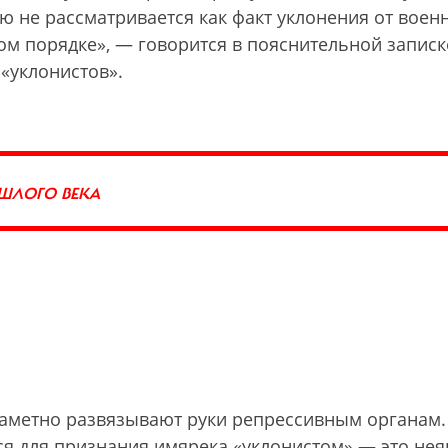
ю не рассматривается как факт уклонения от воен
ом порядке», — говорится в пояснительной записк
 «уклонистов».
ОШЛОГО ВЕКА
заметно развязывают руки репрессивным органам.
тся для признания имярека «уклонистом» — это нея