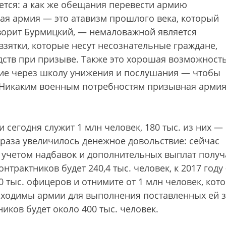
тся: а как же обещания перевести армию
я армия — это атавизм прошлого века, который
оворит Бурмицкий, — немаловажной является
зятки, которые несут несознательные граждане,
дств при призыве. Также это хорошая возможност
ние через школу унижения и послушания — чтобы
. Никаким военным потребностям призывная армия
 сегодня служит 1 млн человек, 180 тыс. из них —
а раза увеличилось денежное довольствие: сейчас
с учетом надбавок и дополнительных выплат получ
контрактников будет 240,4 тыс. человек, к 2017 году
0 тыс. офицеров и отнимите от 1 млн человек, кот
бходимы армии для выполнения поставленных ей з
ников будет около 400 тыс. человек.