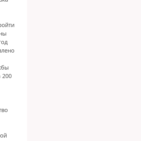
ройти
жны
год
влено
жбы
 200
тво
ной