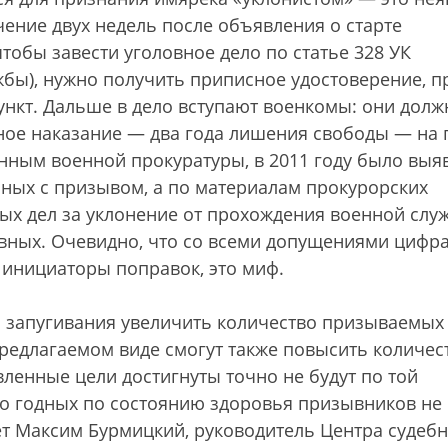
чение двух недель после объявления о старте
тобы завести уголовное дело по статье 328 УК
жбы), нужно получить приписное удостоверение, п
ункт. Дальше в дело вступают военкомы: они дол
ьное наказание — два года лишения свободы — на 
анным военной прокуратуры, в 2011 году было выя
нных с призывом, а по материалам прокурорских
ых дел за уклонение от прохождения военной слу
вных. Очевидно, что со всеми допущениями цифра
т инициаторы поправок, это миф.
 запугивания увеличить количество призываемых
предлагаемом виде смогут также повысить количес
вленные цели достигнуты точно не будут по той
во годных по состоянию здоровья призывников не
ет Максим Бурмицкий, руководитель Центра судеб