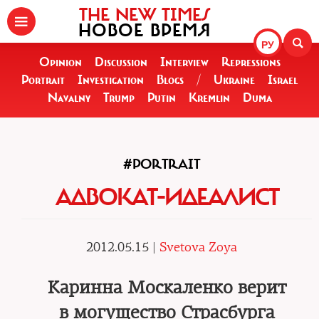
THE NEW TIMES
НОВОЕ ВРЕМЯ
РУ
Opinion
Discussion
Interview
Repressions
Portrait
Investigation
Blogs
/
Ukraine
Israel
Navalny
Trump
Putin
Kremlin
Duma
#PORTRAIT
АДВОКАТ-ИДЕАЛИСТ
2012.05.15 |
Svetova Zoya
Каринна Москаленко верит
в могущество Страсбурга