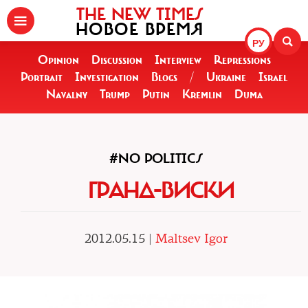
THE NEW TIMES
НОВОЕ ВРЕМЯ
РУ
Opinion
Discussion
Interview
Repressions
Portrait
Investigation
Blogs
/
Ukraine
Israel
Navalny
Trump
Putin
Kremlin
Duma
#NO POLITICS
ГРАНД-ВИСКИ
2012.05.15 |
Maltsev Igor