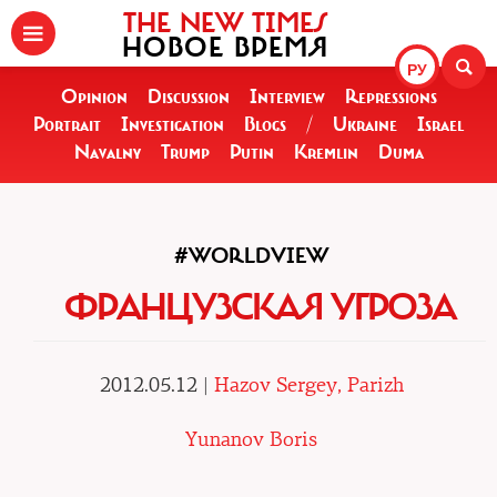
THE NEW TIMES
НОВОЕ ВРЕМЯ
РУ
Opinion
Discussion
Interview
Repressions
Portrait
Investigation
Blogs
/
Ukraine
Israel
Navalny
Trump
Putin
Kremlin
Duma
#WORLDVIEW
ФРАНЦУЗСКАЯ УГРОЗА
2012.05.12 |
Hazov Sergey, Parizh
Yunanov Boris