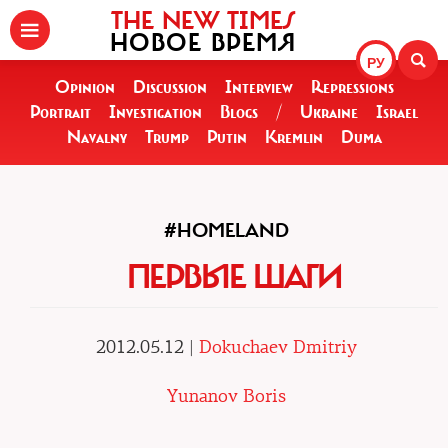
THE NEW TIMES
НОВОЕ ВРЕМЯ
РУ
Opinion
Discussion
Interview
Repressions
Portrait
Investigation
Blogs
/
Ukraine
Israel
Navalny
Trump
Putin
Kremlin
Duma
#HOMELAND
ПЕРВЫЕ ШАГИ
2012.05.12 |
Dokuchaev Dmitriy
Yunanov Boris