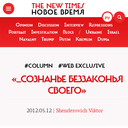
THE NEW TIMES
НОВОЕ ВРЕМЯ
РУ
Opinion
Discussion
Interview
Repressions
Portrait
Investigation
Blogs
/
Ukraine
Israel
Navalny
Trump
Putin
Kremlin
Duma
#COLUMN
#WEB EXCLUSIVE
«...СОЗНАНЬЕ БЕЗЗАКОНЬЯ
СВОЕГО»
2012.05.12 |
Shenderovich Viktor