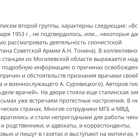
писем второй группы, характерны следующие: «Вс
варя 1953 г., не подтвердилось, или… некоторые д
имо рассматривать деятельность сионистской
тана Советской Армии А.Н. Тонина). В коллективн
станции из Могилевской области выражается над
ее подробную информацию о причинах освобожден
причин и обстоятельств признания врачами свое
а и военнослужащего А. Суровицкого). Авторов пи
деле врачей». На дворе стояла еще сталинская зи
исьмах уже встречаем протестные настроения. В н
ических странах. Многие сотрудники МГБ и МВД,
звратились и стали непригодными для работы чек
 и родственники, и адвокаты, и корреспонденты,
рвью и пишут в газетах и выступают на митингах, 