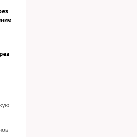
рез
ение
рез
скую
нов