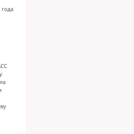
 года
АСС
у
ла
и
тву