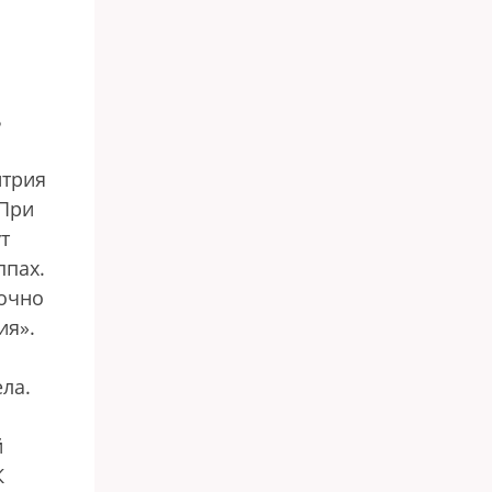
ь
итрия
 При
т
ппах.
очно
ия».
ла.
й
К