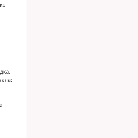
ке
дка,
зала:
е