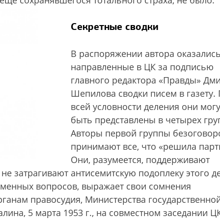
 еще сохранявшегося тотального страха, не было.
Секретные сводки
В распоряжении автора оказалис
направленные в ЦК за подписью
главного редактора «Правды» Дм
Шепилова сводки писем в газету.
всей условности деления они могу
быть представлены в четырех гру
Авторы первой группы безоговор
принимают все, что «решила парт
Они, разумеется, поддерживают
не затрагивают антисемитскую подоплеку этого де
уменных вопросов, выражает свои сомнения
рганам правосудия, Министерства государственно
лина, 5 марта 1953 г., на совместном заседании Ц