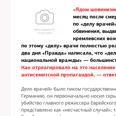
«Ядом шовинизм
месяц после сме
по «делу врачей
обвинения, выдв
кремлевских вож
по этому «делу» врачи полностью ре
два дня «Правда» написала, что «де
национальной вражды» — большинст
Как отреагировало на это население
антисемитской пропагандой, — ответ
Дело врачей» было пиком государственн
Германию, он первоначально носил скр
убийство главного режиссера Еврейског
представлено как «несчастный случай»; т