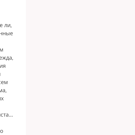
е ли,
анные
ом
ежда,
ия
й
сем
ма,
их
иста…
то