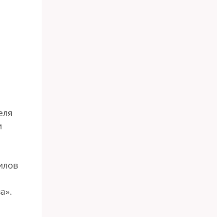
еля
и
илов
а».