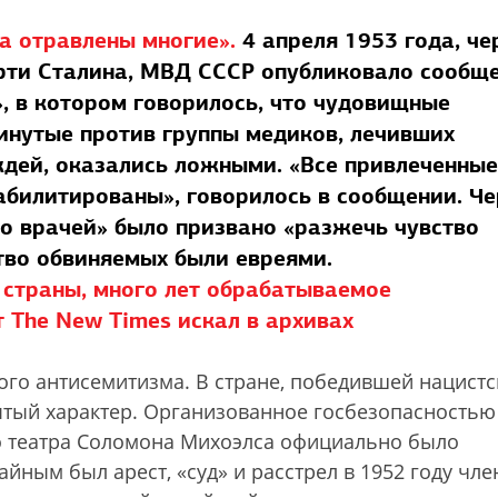
а отравлены многие».
4 апреля 1953 года, че
рти Сталина, МВД СССР опубликовало сообщ
», в котором говорилось, что чудовищные
инутые против группы медиков, лечивших
дей, оказались ложными. «Все привлеченные
абилитированы», говорилось в сообщении. Че
ло врачей» было призвано «разжечь чувство
во обвиняемых были евреями.
 страны, много лет обрабатываемое
 The New Times искал в архивах
ого антисемитизма. В стране, победившей нацист
ытый характер. Организованное госбезопасностью
о театра Соломона Михоэлса официально было
айным был арест, «суд» и расстрел в 1952 году чле