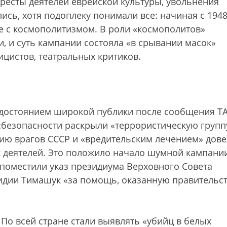
ресты деятелей еврейской культуры, увольнения
ись, хотя подоплеку понимали все: начиная с 1948
е с космополитизмом. В роли «космополитов»
, и суть кампании состояла «в срывании масок»
ицистов, театральных критиков.
 достоянием широкой публики после сообщения Т
осбезопасности раскрыли «террористическую групп
нию врагов СССР и «вредительским лечением» дове
 деятелей. Это положило начало шумной кампани
ы поместили указ президиума Верховного Совета
идии Тимашук «за помощь, оказанную правительс
. По всей стране стали выявлять «убийц в белых