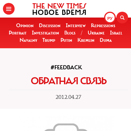
THE NEW TIMES
НОВОЕ ВРЕМЯ
РУ
Opinion
Discussion
Interview
Repressions
Portrait
Investigation
Blogs
/
Ukraine
Israel
Navalny
Trump
Putin
Kremlin
Duma
#FEEDBACK
ОБРАТНАЯ СВЯЗЬ
2012.04.27