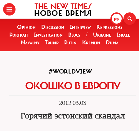
THE NEW TIMES
НОВОЕ ВРЕМЯ
РУ
Opinion
Discussion
Interview
Repressions
Portrait
Investigation
Blogs
/
Ukraine
Israel
Navalny
Trump
Putin
Kremlin
Duma
#WORLDVIEW
ОКОШКО В ЕВРОПУ
2012.03.03
Горячий эстонский скандал