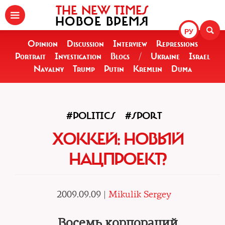
THE NEW TIMES
НОВОЕ ВРЕМЯ
РУ
Opinion
Discussion
Interview
Repressions
Portrait
Investigation
Blogs
/
Ukraine
Israel
Navalny
Trump
Putin
Kremlin
Duma
#POLITICS
#SPORT
ХОККЕЙ: НОВЫЙ
НАЦПРОЕКТ?
2009.09.09 |
Mikulik Sergey
Восемь корпораций