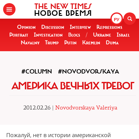
THE NEW TIMES
НОВОЕ ВРЕМЯ
РУ
Opinion
Discussion
Interview
Repressions
Portrait
Investigation
Blogs
/
Ukraine
Israel
Navalny
Trump
Putin
Kremlin
Duma
#COLUMN
#NOVODVORSKAYA
АМЕРИКА ВЕЧНЫХ ТРЕВОГ
2012.02.26 |
Novodvorskaya Valeriya
Пожалуй, нет в истории американской