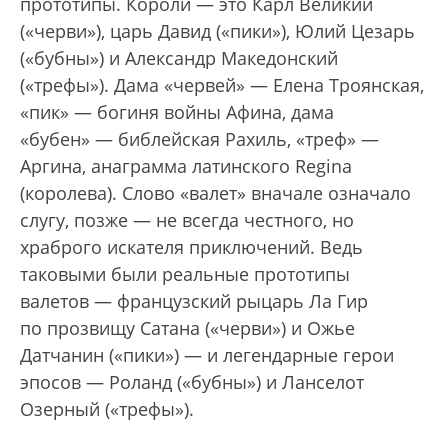
прототипы. Короли — это Карл Великий
(«черви»), царь Давид («пики»), Юлий Цезарь
(«бубны») и Александр Македонский
(«трефы»). Дама «червей» — Елена Троянская,
«пик» — богиня войны Афина, дама
«бубен» — библейская Рахиль, «треф» —
Аргина, анаграмма латинского Regina
(королева). Слово «валет» вначале означало
слугу, позже — не всегда честного, но
храброго искателя приключений. Ведь
таковыми были реальные прототипы
валетов — французский рыцарь Ла Гир
по прозвищу Сатана («черви») и Ожье
Датчанин («пики») — и легендарные герои
эпосов — Роланд («бубны») и Ланселот
Озерный («трефы»).