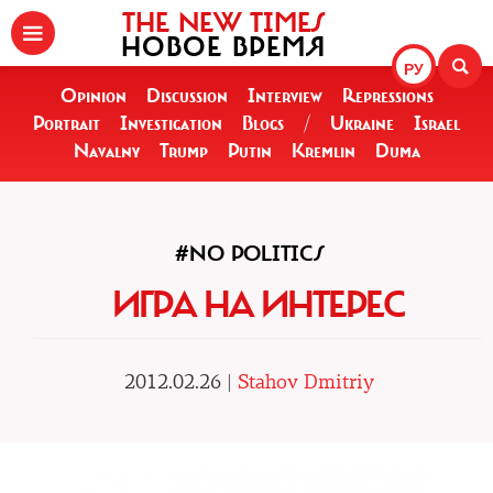
THE NEW TIMES
НОВОЕ ВРЕМЯ
РУ
Opinion
Discussion
Interview
Repressions
Portrait
Investigation
Blogs
/
Ukraine
Israel
Navalny
Trump
Putin
Kremlin
Duma
#NO POLITICS
ИГРА НА ИНТЕРЕС
2012.02.26 |
Stahov Dmitriy