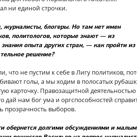
ал ни единой строчки.
, журналисты, блогеры. Но там нет имен
ов, политологов, которые знают — из
 знания опыта других стран, — как пройти из
ательное решение?
, что не пустим к себе в Лигу политиков, по
абивают голы, а мы ходим в полосатых рубашк
лтую карточку. Правозащитной деятельностью
о дай нам бог ума и оргспособностей справи
ть прозрачность выборов.
иги обернется долгими обсуждениями и малым
нции режиссер Васильев на вопрос журналист