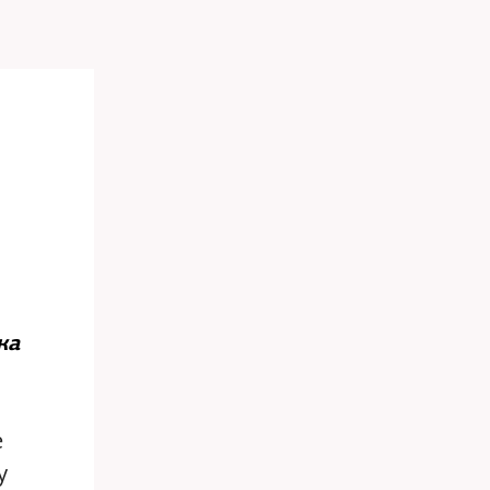
ка
е
у