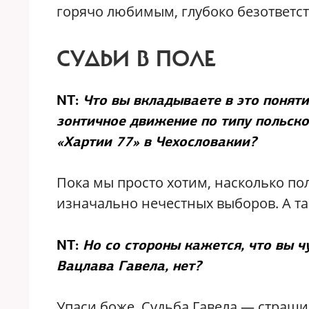
горячо любимым, глубоко безответс
СУДЬИ В ПОЛЕ
NT:
Что вы вкладываете в это поняти
зонтичное движение по типу польско
«Хартии 77» в Чехословакии?
Пока мы просто хотим, насколько по
изначально нечестных выборов. А та
NT:
Но со стороны кажется, что вы ч
Вацлава Гавела, нет?
Упаси боже. Судьба Гавела — страши