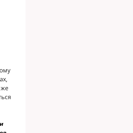
тому
ах,
 же
ться
и
ов