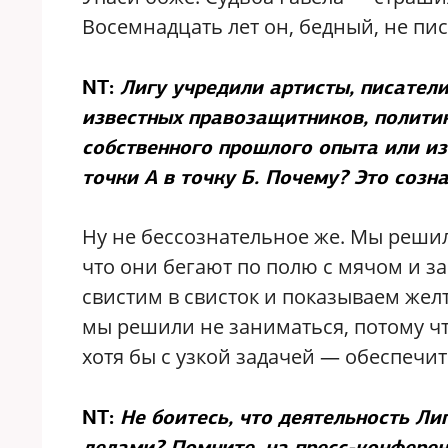
Восемнадцать лет он, бедный, не пис
NT:
Лигу учредили артисты, писатели
известных правозащитников, политик
собственного прошлого опыта или из
точки А в точку Б. Почему? Это созн
Ну не бессознательное же. Мы решили
что они бегают по полю с мячом и з
свистим в свисток и показываем же
мы решили не заниматься, потому чт
хотя бы с узкой задачей — обеспечи
NT:
Не боитесь, что деятельность Л
делами? Помните, на пресс-конфере