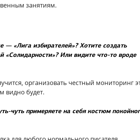
твенным занятиям.
е — «Лига избирателей»? Хотите создать
й «Солидарности»? Или видите что-то вроде
лучится, организовать честный мониторинг э
м видно будет.
уть-чуть примеряете на себя костюм покойно
лка для любого нормального писателя.