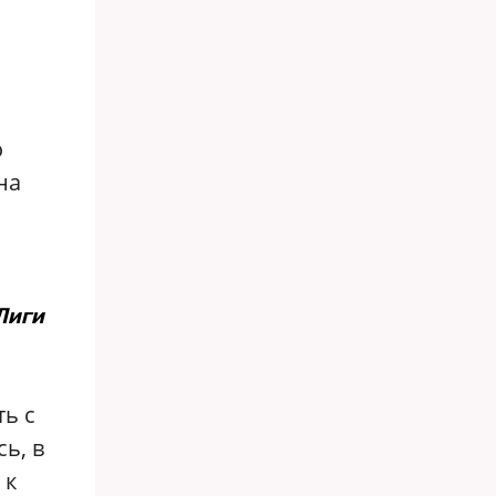
о
о
на
Лиги
ть с
ь, в
 к