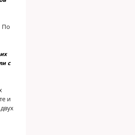
. По
оих
ли с
х
те и
 двух