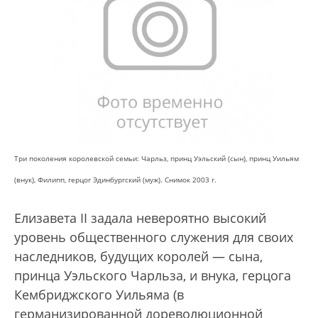
Три поколения королевской семьи: Чарльз, принц Уэльский (сын), принц Уильям
(внук), Филипп, герцог Эдинбургский (муж). Снимок 2003 г.
Елизавета II задала невероятно высокий
уровень общественного служения для своих
наследников, будущих королей — сына,
принца Уэльского Чарльза, и внука, герцога
Кембриджского Уильяма (в
германизированной дореволюционной