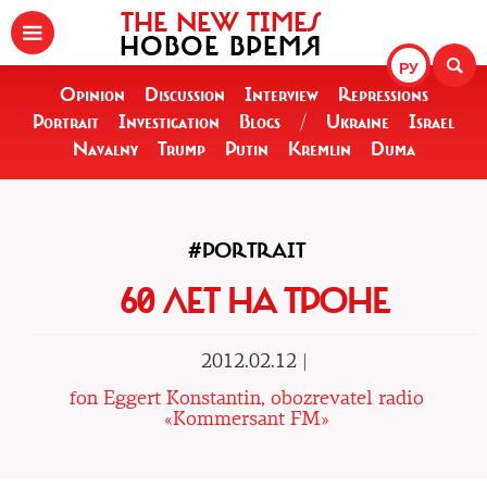
THE NEW TIMES
НОВОЕ ВРЕМЯ
РУ
Opinion
Discussion
Interview
Repressions
Portrait
Investigation
Blogs
/
Ukraine
Israel
Navalny
Trump
Putin
Kremlin
Duma
#PORTRAIT
60 ЛЕТ НА ТРОНЕ
2012.02.12 |
fon Eggert Konstantin, obozrevatel radio
«Kommersant FM»