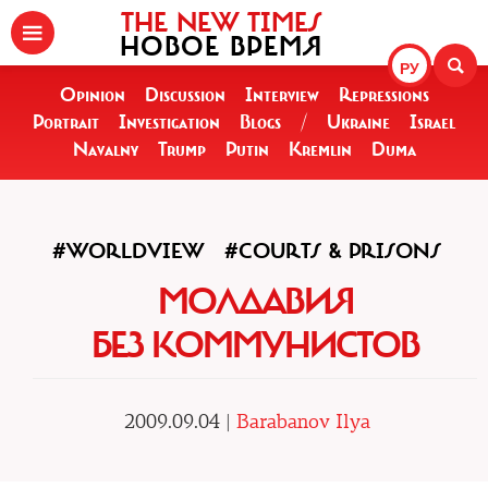
THE NEW TIMES
НОВОЕ ВРЕМЯ
РУ
Opinion
Discussion
Interview
Repressions
Portrait
Investigation
Blogs
/
Ukraine
Israel
Navalny
Trump
Putin
Kremlin
Duma
#WORLDVIEW
#COURTS & PRISONS
МОЛДАВИЯ
БЕЗ КОММУНИСТОВ
2009.09.04 |
Barabanov Ilya