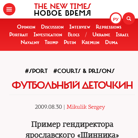
THE NEW TIMES
НОВОЕ ВРЕМЯ
РУ
Opinion
Discussion
Interview
Repressions
Portrait
Investigation
Blogs
/
Ukraine
Israel
Navalny
Trump
Putin
Kremlin
Duma
#SPORT
#COURTS & PRISONS
ФУТБОЛЬНЫЙ ДЕТОЧКИН
2009.08.30 |
Mikulik Sergey
Пример гендиректора
ярославского «Шинника»