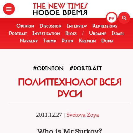
THE NEW TIMES
НОВОЕ ВРЕМЯ
РУ
Opinion
Discussion
Interview
Repressions
Portrait
Investigation
Blogs
/
Ukraine
Israel
Navalny
Trump
Putin
Kremlin
Duma
#OPINION
#PORTRAIT
ПОЛИТТЕХНОЛОГ ВСЕЯ
РУСИ
2011.12.27 |
Svetova Zoya
Who is Mr.Surkov?