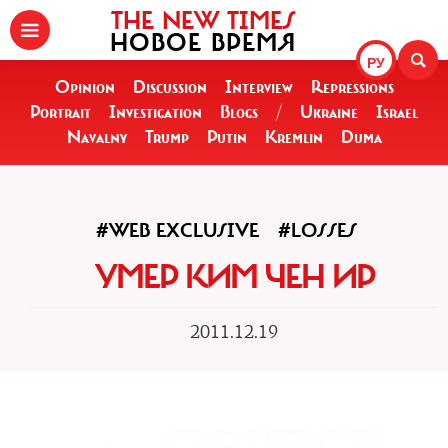
THE NEW TIMES
НОВОЕ ВРЕМЯ
РУ
Opinion
Discussion
Interview
Repressions
Portrait
Investigation
Blogs
/
Ukraine
Israel
Navalny
Trump
Putin
Kremlin
Duma
#WEB EXCLUSIVE
#LOSSES
УМЕР КИМ ЧЕН ИР
2011.12.19