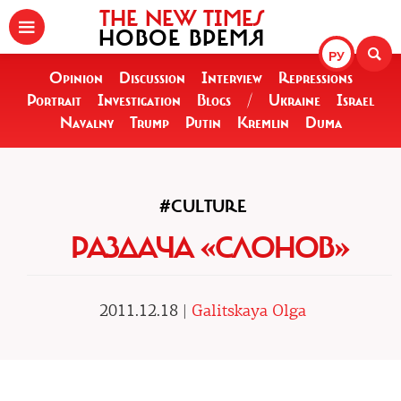
THE NEW TIMES
НОВОЕ ВРЕМЯ
РУ
Opinion
Discussion
Interview
Repressions
Portrait
Investigation
Blogs
/
Ukraine
Israel
Navalny
Trump
Putin
Kremlin
Duma
#CULTURE
РАЗДАЧА «СЛОНОВ»
2011.12.18 |
Galitskaya Olga