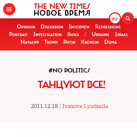
THE NEW TIMES
НОВОЕ ВРЕМЯ
РУ
Opinion
Discussion
Interview
Repressions
Portrait
Investigation
Blogs
/
Ukraine
Israel
Navalny
Trump
Putin
Kremlin
Duma
#NO POLITICS
ТАНЦУЮТ ВСЕ!
2011.12.18 |
Ivanova Lyudmila