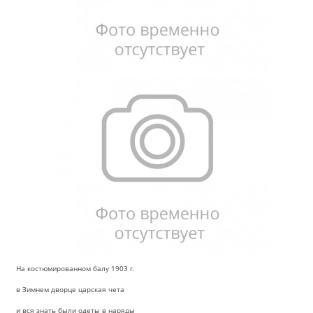
На костюмированном балу 1903 г.
в Зимнем дворце царская чета
и вся знать были одеты в наряды