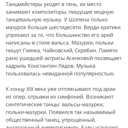
Танцмейстеры уходят в тень, их место
занимают композиторы, пишущие модную
танцевальную музыку. У Шопена только
мазурок больше шестидесяти. Верди критики
упрекают за то, что большинство его арий
написаны в стиле вальса. Мазурки, польки
пишут Глинка, Чайковский, Скрябин. Памяти
рано ушедшей актрисы Асенковой посвящает
кадриль Константин Лядов. Музыка
пользовалась невиданной популярностью.
К концу XIX века уже отплясывают под арии
из опер, отрывки из симфоний. Возникают
синтетические танцы: вальсы-мазурки,
польки-мазурки. Появился так называемый
общественный танец, упрощенный,
аналогичный дивертисменту. Балы уступают