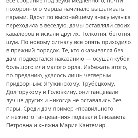
все собрание под звуки медленного, почти
похоронного марша начинало вышагивать
парами. Вдруг по высочайшему знаку музыка
переходила в веселую, дамы оставляли своих
кавалеров и искали других. Толкотня, беготня,
шум. По новому сигналу все опять приходило
в прежний порядок. Те, кто оказывался без
дам, подвергался наказанию — осушал кубок
большого или малого орла. Избежать этого,
по преданию, удалось лишь четверым
придворным: Ягужинскому, Трубецкому,
Долгорукому и Головкину, они танцевали
лучше других и никогда не оставались без
пары. Среди дам пример «правильного
и нежного танцевания» подавали Елизавета
Петровна и княжна Мария Кантемир.