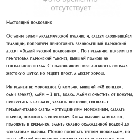
Настоящий полковник
Оставим выбор академической публике и, следуя сложившейся
традиции, попробуем приготовить великолепный парижский
десерт
«Белый русский полковник»
. По преданию, первым его
приготовил парижский таксист, бывший полковник
генерального штаба. С полковником повседневность сыграла
жестокую шутку, но рецепт прост, а десерт хорош.
Ингредиенты:
мороженое (пломбир, бывший «48 копеек»,
один брикет), лайм — 2 шт., водка. Лаймы очистить от кожуры,
прокрутить в блендере, удалить косточки, смешать с
предварительно слегка «отпущенным» мороженым, сделать
шарики, положить в морозилку. Когда шарики затвердеют,
положить в креманки, залить сильно охлажденной водкой до
«экватора» шарика. Можно посыпать тертым шоколадом, но
тогда «Белый полковник» потеряет белизну, оставаясь при