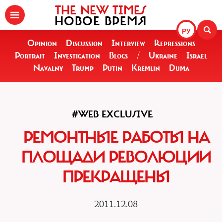
THE NEW TIMES
НОВОЕ ВРЕМЯ
РУ
Opinion
Discussion
Interview
Repressions
Portrait
Investigation
Blogs
/
Ukraine
Israel
Navalny
Trump
Putin
Kremlin
Duma
#WEB EXCLUSIVE
РЕМОНТНЫЕ РАБОТЫ НА
ПЛОЩАДИ РЕВОЛЮЦИИ
ПРЕКРАЩЕНЫ
2011.12.08