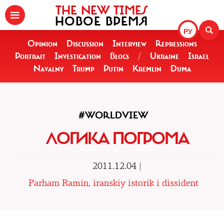
THE NEW TIMES
НОВОЕ ВРЕМЯ
РУ
Opinion
Discussion
Interview
Repressions
Portrait
Investigation
Blogs
/
Ukraine
Israel
Navalny
Trump
Putin
Kremlin
Duma
#WORLDVIEW
ЛОГИКА ПОГРОМА
2011.12.04 |
Parham Ramin, iranskiy istorik i dissident