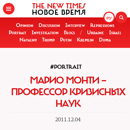
THE NEW TIMES
НОВОЕ ВРЕМЯ
РУ
Opinion
Discussion
Interview
Repressions
Portrait
Investigation
Blogs
/
Ukraine
Israel
Navalny
Trump
Putin
Kremlin
Duma
#PORTRAIT
МАРИО МОНТИ —
ПРОФЕССОР КРИЗИСНЫХ
НАУК
2011.12.04