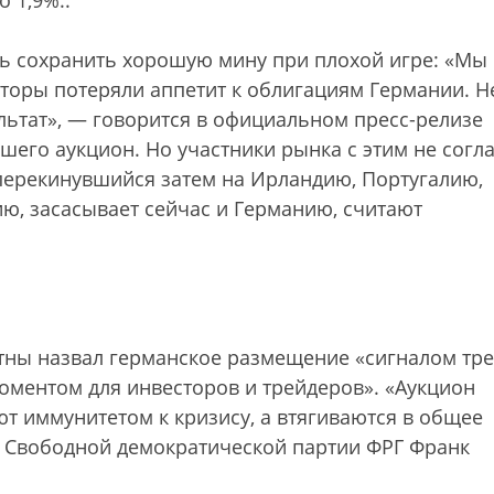
 1,9%.
.
ь сохранить хорошую мину при плохой игре: «Мы
сторы потеряли аппетит к облигациям Германии. Н
ьтат», — говорится в официальном пресс-релизе
шего аукцион. Но участники рынка с этим не согл
 перекинувшийся затем на Ирландию, Португалию,
, засасывает сейчас и Германию, считают
тны назвал германское размещение «сигналом тре
ментом для инвесторов и трейдеров». «Аукцион
ют иммунитетом к кризису, а втягиваются в общее
от Свободной демократической партии ФРГ Франк