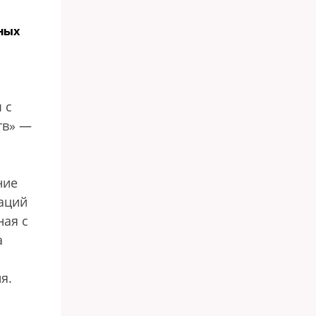
ных
 с
тв» —
ние
аций
ная с
а
я.