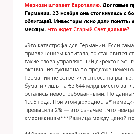
Меркози штопает Евроталию.
Долговые пр
Германии. 23 ноября она столкнулась с 
облигаций. Инвесторы ясно дали понять:
месяцы.
Что ждет Старый Свет дальше?
«Это катастрофа для Германии. Если сам
привлечением капитала, то становится с
такие слова управляющий директор South
окончания аукциона по продаже немецки
Германии не встретили спроса на рынке.
бумаги лишь на €3,644 млрд вместо за
остались невостребованными. По данным 
1995 года. При этом доходность
*
немецки
превысила 2% — это означает, что немц
американцам
**
*
Разница между ценой п