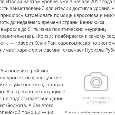
ля Италии на этом уровне, уже в начале 2012 года 
сть заимствований для Италии достигла уровня, н
и пришлось затребовать помощь Евросоюза и МВФ
плоть до недавнего времени страны Бенилюкса
выросла до 5,1% из-за политических неурядиц
правительства). «Кризис подбирается к самому сер
чет», — говорит Олли Рен, еврокомиссар по эконом
нимает характер эпидемии, отмечает Нуриэль Руб
.
тобы понизить рейтинг
ем уровне, но французские
ейтинг уже понижен, сетовал
н. Все тревожнее ситуация в
с не подписывает обещание
т бюджета. А без этого
ропейской помощи — €8
Роль спасителей еврозоны взяли на с