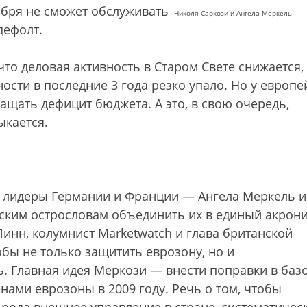
кабря не сможет обслуживать
Николя Саркози и Ангела Меркель
дефолт.
то деловая активность в Старом Свете снижается,
сти в последние 3 года резко упало. Но у европе
ращать дефицит бюджета. А это, в свою очередь,
ыкается.
я лидеры Германии и Франции — Ангела Меркель и
йским острословам объединить их в единый акрон
инн, колумнист Marketwatch и глава британской
тобы не только защитить еврозону, но и
ь. Главная идея Меркози — внести поправки в баз
ами еврозоны в 2009 году. Речь о том, чтобы