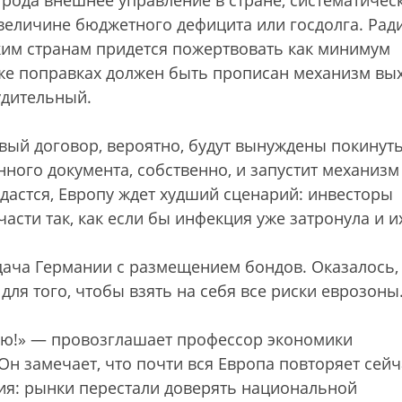
рода внешнее управление в стране, систематичес
еличине бюджетного дефицита или госдолга. Рад
им странам придется пожертвовать как минимум
же поправках должен быть прописан механизм вы
удительный.
вый договор, вероятно, будут вынуждены покинут
ного документа, собственно, и запустит механизм
удастся, Европу ждет худший сценарий: инвесторы
асти так, как если бы инфекция уже затронула и и
ача Германии с размещением бондов. Оказалось,
ля того, чтобы взять на себя все риски еврозоны
ию!» — провозглашает профессор экономики
Он замечает, что почти вся Европа повторяет сейч
ия: рынки перестали доверять национальной