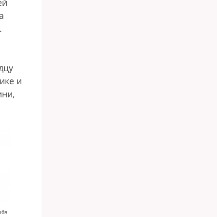
ей
а
.
дцу
ике и
ини,
ебя