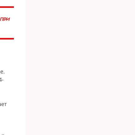
 ПРИ
е.
4-
ает