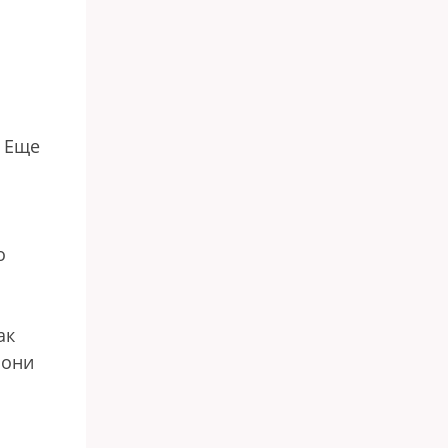
. Еще
о
ак
 они