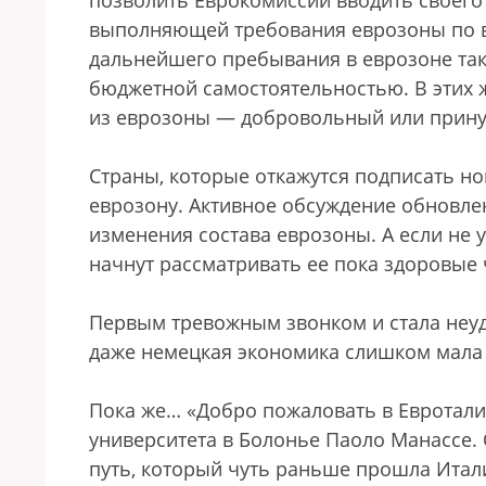
позволить Еврокомиссии вводить своего 
выполняющей требования еврозоны по в
дальнейшего пребывания в еврозоне так
бюджетной самостоятельностью. В этих 
из еврозоны — добровольный или прин
Страны, которые откажутся подписать но
еврозону. Активное обсуждение обновлен
изменения состава еврозоны. А если не 
начнут рассматривать ее пока здоровые ч
Первым тревожным звонком и стала неуд
даже немецкая экономика слишком мала д
Пока же… «Добро пожаловать в Евротал
университета в Болонье Паоло Манассе. 
путь, который чуть раньше прошла Итал