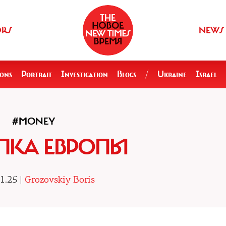
ORS
NEWS
ions
Portrait
Investigation
Blogs
/
Ukraine
Israel
#MONEY
ПКА ЕВРОПЫ
1.25 |
Grozovskiy Boris