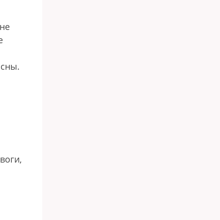
 не
е
асны.
воги,