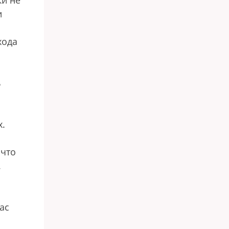
ки не
и
хода
ь
х.
 что
.
ас