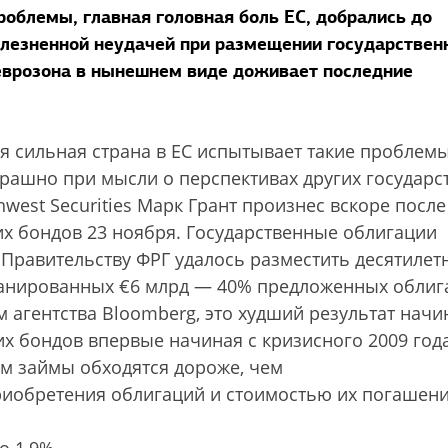
облемы, главная головная боль ЕС, добрались до
болезненной неудачей при размещении государствен
 еврозона в нынешнем виде доживает последние
ая сильная страна в ЕС испытывает такие проблемы
трашно при мысли о перспективах других государс
west Securities Марк Грант произнес вскоре после
х бондов 23 ноября. Государственные облигации
 Правительству ФРГ удалось разместить десятилет
планированных €6 млрд — 40% предложенных облиг
агентства Bloomberg, это худший результат начи
х бондов впервые начиная с кризисного 2009 год
ам займы обходятся дороже, чем
риобретения облигаций и стоимостью их погашени