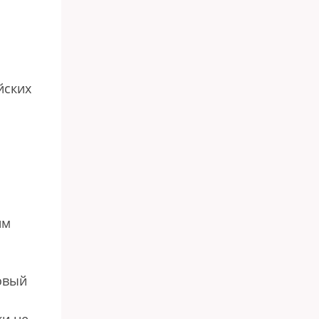
йских
им
овый