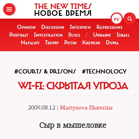
THE NEW TIMES
НОВОЕ ВРЕМЯ
РУ
Opinion
Discussion
Interview
Repressions
Portrait
Investigation
Blogs
/
Ukraine
Israel
Navalny
Trump
Putin
Kremlin
Duma
#COURTS & PRISONS
#TECHNOLOGY
WI-FI: СКРЫТАЯ УГРОЗА
2009.08.12 |
Martynova Ekaterina
Сыр в мышеловке