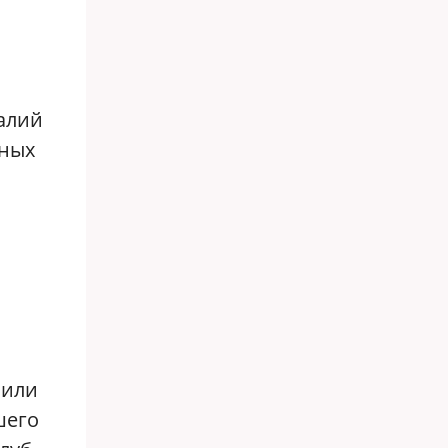
еалий
нных
 или
шего