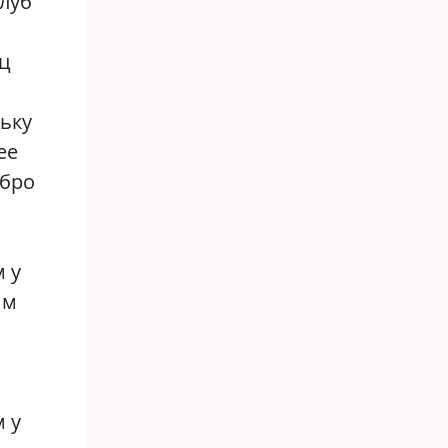
клуб
ец
льку
ее
обро
м у
им
м у