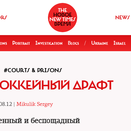
ORS
NEWS
ions
Portrait
Investigation
Blogs
/
Ukraine
Israel
#COURTS & PRISONS
ХОККЕЙНЫЙ ДРАФТ
08.12 |
Mikulik Sergey
енный и беспощадный