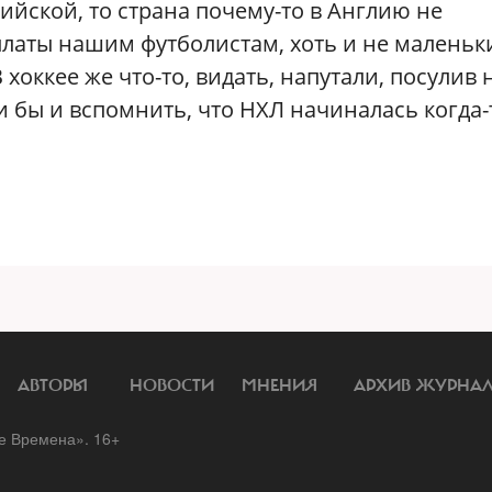
ийской, то страна почему-то в Англию не
рплаты нашим футболистам, хоть и не маленьк
В хоккее же что-то, видать, напутали, посулив
и бы и вспомнить, что НХЛ начиналась когда-
АВТОРЫ
НОВОСТИ
МНЕНИЯ
АРХИВ ЖУРНА
 Времена». 16+