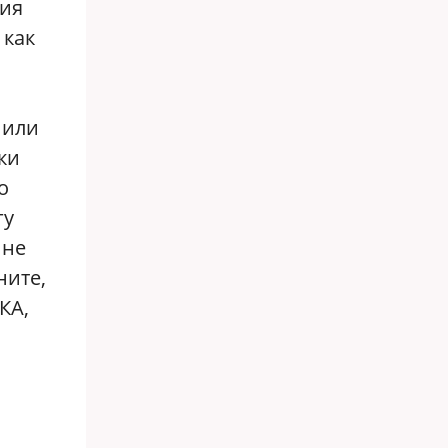
ния
 как
 или
ки
о
гу
 не
ните,
КА,