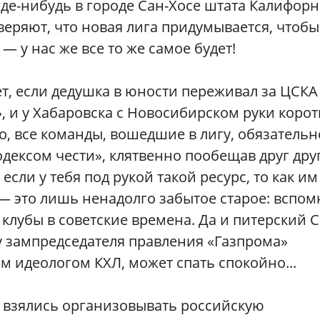
де-нибудь в городе Сан-Хосе штата Калифор
еряют, что новая лига придумывается, чтобы
 — у нас же все то же самое будет!
т, если дедушка в юности переживал за ЦСКА
, и у Хабаровска с Новосибирском руки корот
о, все команды, вошедшие в лигу, обязательн
дексом чести», клятвенно пообещав друг дру
если у тебя под рукой такой ресурс, то как им
 — это лишь ненадолго забытое старое: вспом
клубы в советские времена. Да и питерский С
у зампредседателя правления «Газпрома»
м идеологом КХЛ, может спать спокойно...
ы взялись организовывать российскую