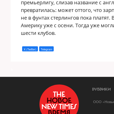
премьерлигу, слизав название с англ
превратилась: может оттого, что за
не в фунтах стерлингов пока платят. 
Америку уже с осени. Тогда уже могл
шести клубов.
X (Twitter)
Telegram
a
РУБРИКИ
ООО «Новые