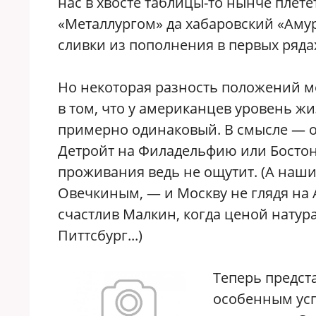
нас в хвосте таблицы-то нынче плет
«Металлургом» да хабаровский «Аму
сливки из пополнения в первых ряда
Но некоторая разность положений м
в том, что у американцев уровень ж
примерно одинаковый. В смысле — 
Детройт на Филадельфию или Бостон 
проживания ведь не ощутит. (А наши
Овечкиным, — и Москву не глядя на 
счастлив Малкин, когда ценой натур
Питтсбург...)
Теперь предст
особенным ус