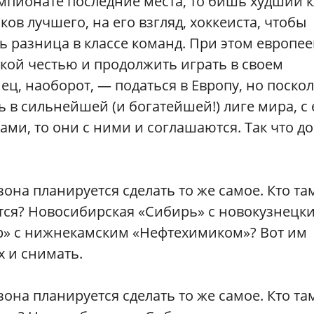
емпионате последние места, то бишь худший 
ов лучшего, на его взгляд, хоккеиста, чтобы
ь разница в классе команд. При этом европе
акой честью и продолжить играть в своем
ц, наоборот, — податься в Европу, но поско
ь в сильнейшей (и богатейшей!) лиге мира, с 
и, то они с ними и соглашаются. Так что д
зона планируется сделать то же самое. Кто та
ется? Новосибирская «Сибирь» с новокузнецк
р» с нижнекамским «Нефтехимиком»? Вот им
х и снимать.
зона планируется сделать то же самое. Кто та