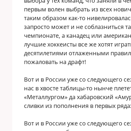
выбора у тех команд, что заняли в ч
первым волен выбрать из всех новичк
таким образом как-то нивелировалас
запросто может и не соблазниться т
чемпионате, а канадец или американе
лучшие хоккеисты все же хотят играт
десятилетиями отлаженными правилам
пожаловать на драфт!
Вот и в России уже со следующего се
нас в хвосте таблицы-то нынче плет
«Металлургом» да хабаровский «Аму
сливки из пополнения в первых ряда
Вот и в России уже со следующего се