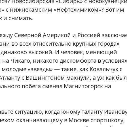
ется? Новосибирская «Сибирь» с новокузнецк
р» с нижнекамским «Нефтехимиком»? Вот им
х и снимать.
ежду Северной Америкой и Россией заключа
изни во всех относительно крупных городах
одинаково высокий. И человек, меняющий
на Чикаго, никакого дискомфорта в условия
 молодые «звезды» — такие, как Ковальчук с
Атланту с Вашингтоном махнули, а уж как был
ального побега сменял Магнитогорск на
авьте ситуацию, когда юному таланту Иванову
пехом оканчивающему в Москве спортшколу,