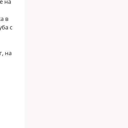
е на
а в
уба с
, на