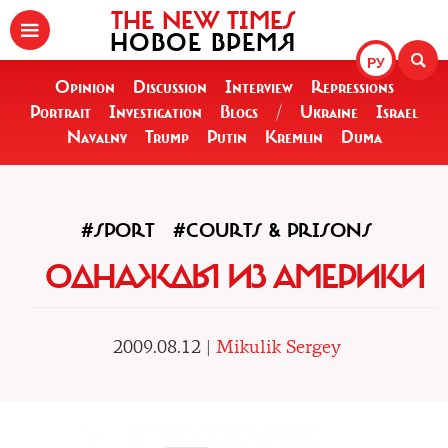
THE NEW TIMES
НОВОЕ ВРЕМЯ
РУ
Opinion
Discussion
Interview
Repressions
Portrait
Investigation
Blogs
/
Ukraine
Israel
Navalny
Trump
Putin
Kremlin
Duma
#SPORT
#COURTS & PRISONS
ОДНАЖДЫ ИЗ АМЕРИКИ
2009.08.12 |
Mikulik Sergey