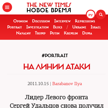
THE NEW TIMES
НОВОЕ ВРЕМЯ
РУ
Opinion
Discussion
Interview
Repressions
Portrait
Investigation
Blogs
/
Ukraine
Israel
Navalny
Trump
Putin
Kremlin
Duma
#PORTRAIT
НА ЛИНИИ АТАКИ
2011.10.15 |
Barabanov Ilya
Лидер Левого фронта
Сергей Удальцов снова получил