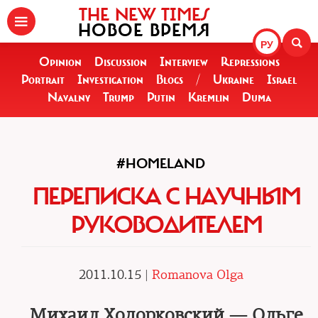
THE NEW TIMES
НОВОЕ ВРЕМЯ
РУ
Opinion
Discussion
Interview
Repressions
Portrait
Investigation
Blogs
/
Ukraine
Israel
Navalny
Trump
Putin
Kremlin
Duma
#HOMELAND
ПЕРЕПИСКА С НАУЧНЫМ
РУКОВОДИТЕЛЕМ
2011.10.15 |
Romanova Olga
Михаил Ходорковский — Ольге