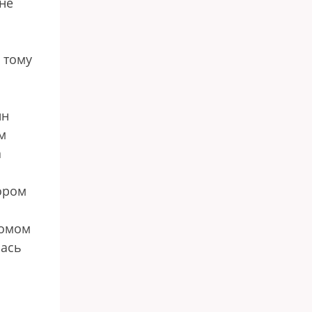
не
К тому
ин
м
а
ором
комом
лась