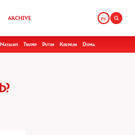
ARCHIVE
РУ
Navalny
Trump
Putin
Kremlin
Duma
Ь?