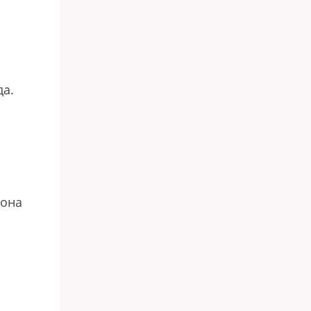
да.
 она