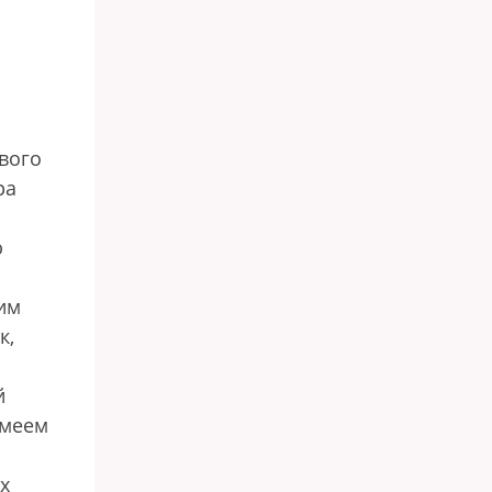
вого
ра
ю
им
к,
й
умеем
х