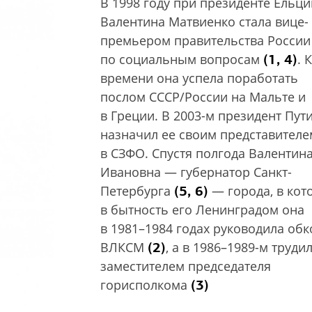
В 1998 году при президенте Ельци
Валентина Матвиенко стала вице-
премьером правительства России
(1, 4)
по социальным вопросам
. 
времени она успела поработать
послом СССР/России на Мальте и
в Греции. В 2003-м президент Пут
назначил ее своим представителе
в СЗФО. Спустя полгода Валентин
Ивановна — губернатор Санкт-
(5, 6)
Петербурга
— города, в кот
в бытность его Ленинградом она
в 1981–1984 годах руководила об
(2)
ВЛКСМ
, а в 1986–1989-м труди
заместителем председателя
(3)
горисполкома