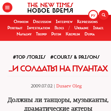
THE NEW TIMES
НОВОЕ ВРЕМЯ
РУ
Opinion
Discussion
Interview
Repressions
Portrait
Investigation
Blogs
/
Ukraine
Israel
Navalny
Trump
Putin
Kremlin
Duma
#TOP STORIES
#COURTS & PRISONS
...И СОЛДАТЫ НА ПУАНТАХ
2009.07.02 |
Dusaev Oleg
Должны ли танцоры, музыканты,
драматические актеры