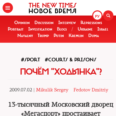
THE NEW TIMES
НОВОЕ ВРЕМЯ
РУ
Opinion
Discussion
Interview
Repressions
Portrait
Investigation
Blogs
/
Ukraine
Israel
Navalny
Trump
Putin
Kremlin
Duma
#SPORT
#COURTS & PRISONS
ПОЧЁМ "ХОДЫНКА"?
2009.07.02 |
Mikulik Sergey
Fedotov Dmitriy
13-тысячный Московский дворец
«Мегаспорт» простаивает