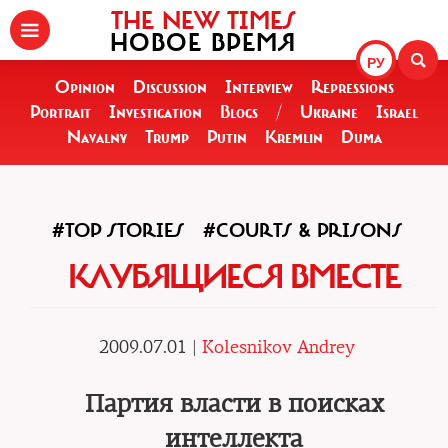
THE NEW TIMES
НОВОЕ ВРЕМЯ
РУ
Opinion
Discussion
Interview
Repressions
Portrait
Investigation
Blogs
/
Ukraine
Israel
Navalny
Trump
Putin
Kremlin
Duma
#TOP STORIES
#COURTS & PRISONS
КЛУБЯЩИЕСЯ ВМЕСТЕ
2009.07.01 |
Kolesnikov Andrey
Партия власти в поисках
интеллекта