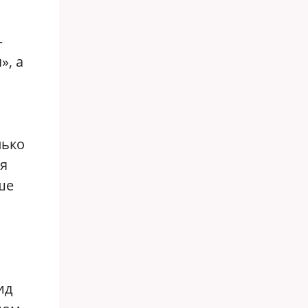
—
», а
лько
ая
ше
ид