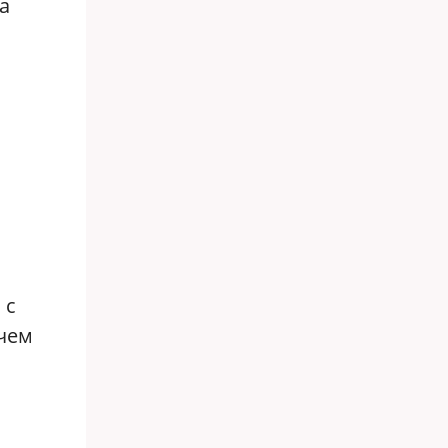
а
 с
чем