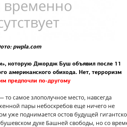
ото: pwpla.com
м», которую Джордж Буш объявил после 11
ого американского обихода. Нет, терроризм
ним предпочли по-другому
— то самое злополучное место, навсегда
рженной пары небоскребов еще ничего не
ом уже поднимается остов будущей гигантск
 бушевском духе Башней свободы, но со вре