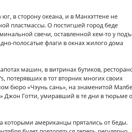
 юг, в сторону океана, и в Манхэттене не
ой пластмассы. О постигшей город беде
инальной свечи, оставленной кем-то у подъ
здно-полосатые флаги в окнах жилого дома
капотах машин, в витринах бутиков, ресторан
s, потерявших в тот вторник многих своих
ном бюро «Чэунь сань», на знаменитой Малб
ц» Джон Готти, умиравший в те дни в тюрьме 
за которыми американцы прятались от беды.
нтября будет повторяться теперь регулярно.