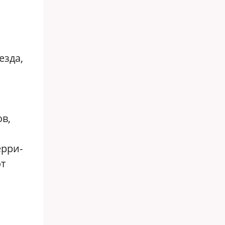
езда,
ов,
ерри-
от