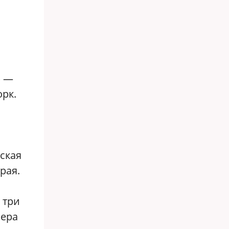
» —
рк.
ская
рая.
 три
нера