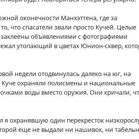
южной оконечности Манхэттена, где за
, что спасатели звали просто Кучей. Целые
и заклеены объявлениями с фотографиями
 лежал утопающий в цветах Юнион-сквер, кот
рвой недели отодвинулась далеко на юг, на
к Куче охраняли полисмены и национальные
ылочками воды вместо оружия. Они кричали, ч
л я охранявшую один перекресток низкоросл
торой еще не выдали ни нашивок, ни табель