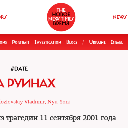
ORS
NEWS
ions
Portrait
Investigation
Blogs
/
Ukraine
Israel
#DATE
А РУИНАХ
ozlovskiy Vladimir, Nyu-York
з трагедии 11 сентября 2001 года