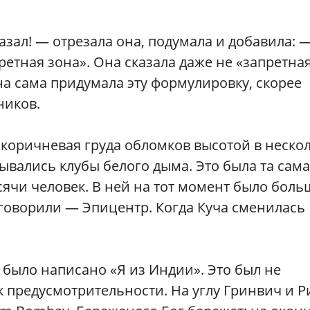
азал! — отрезала она, подумала и добавила: 
ретная зона». Она сказала даже не «запретная
на сама придумала эту формулировку, скорее
ников.
коричневая груда обломков высотой в неско
ывались клубы белого дыма. Это была та сам
сячи человек. В ней на тот момент было боль
говорили — Эпицентр. Когда Куча сменилась
 было написано «Я из Индии». Это был не
 предусмотрительности. На углу Гринвич и Р