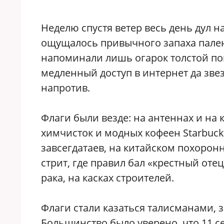
Неделю спустя ветер весь день дул на
ощущалось привычного запаха пален
напоминали лишь огарок толстой пом
медленный доступ в интернет да зве
напротив.
Флаги были везде: на антеннах и на 
химчисток и модных кофеен Starbuck’
завсегдатаев, на китайском похорон
стрит, где правил бал «крестный оте
рака, на касках строителей.
Флаги стали казаться талисманами, 
Большинство было уверено, что 11 се