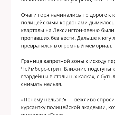
Очаги горя начинались по дороге к 
полицейскими кордонами дымилось то
кварталы на Лексингтон-авеню был
пропавших без вести. Дальше к югу
превратился в огромный мемориал.
Граница запретной зоны к исходу пе
Чеймберс-стрит. Ближние подступы 
гвардейцы в стальных касках, с бут
снимать нельзя.
«Почему нельзя?» — вежливо спроси
курсантку полицейской академии, ко
пистолета «Глок».