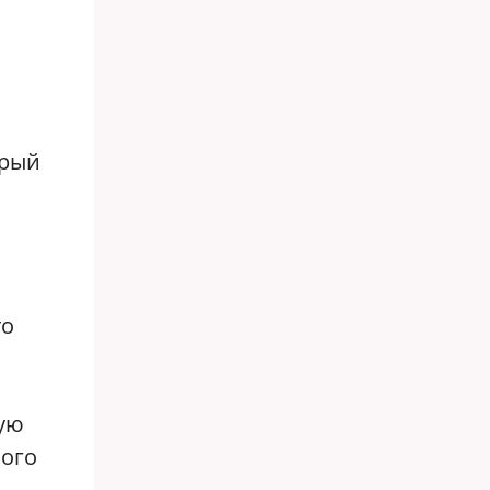
орый
то
ую
ного