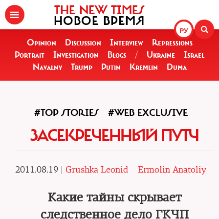
THE NEW TIMES
НОВОЕ ВРЕМЯ
РУ
Opinion
Discussion
Interview
Repressions
Portrait
Investigation
Blogs
/
Ukraine
Israel
Navalny
Trump
Putin
Kremlin
Duma
#TOP STORIES
#WEB EXCLUSIVE
ЗАСЕКРЕЧЕННЫЙ ПУТЧ
2011.08.19 |
Grushka Leonid
Ermolin Anatoliy
Какие тайны скрывает
следственное дело ГКЧП