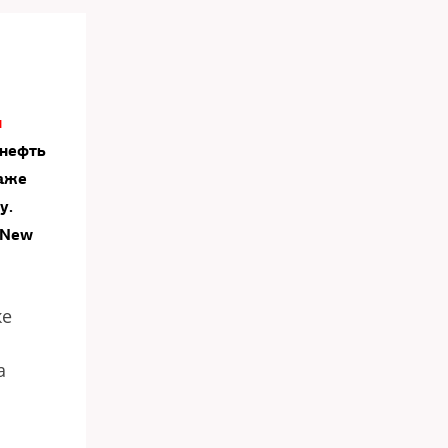
ы
 нефть
даже
у.
 New
же
а