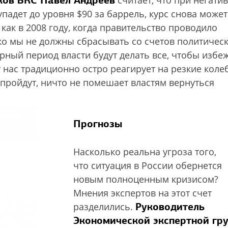
ков БКС Павел Андреев
считает, что при негати
падет до уровня $90 за баррель, курс снова может
 как в 2008 году, когда правительство проводило
ко мы не должны сбрасывать со счетов политичес
рный период власти будут делать все, чтобы избе
у нас традиционно остро реагирует на резкие коле
пройдут, ничто не помешает властям вернуться
Прогнозы
Насколько реальна угроза того,
что ситуация в России обернется
новым полноценным кризисом?
Мнения экспертов на этот счет
Руководитель
разделились.
Экономической экспертной гр