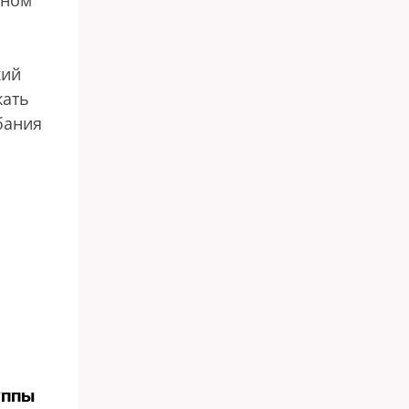
вном
кий
жать
бания
уппы