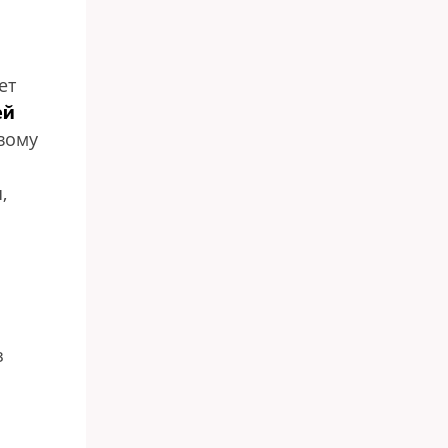
ет
ей
вому
,
з