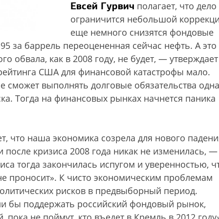
Евсей Гурвич
полагает, что дело
ограничится небольшой коррекц
еще немного снизятся фондовые
$95 за баррель переоцененная сейчас нефть. А это
о обвала, как в 2008 году, не будет, — утверждает
рейтинга США для финансовой катастрофы мало.
не сможет выполнять долговые обязательства одн
ска. Тогда на финансовых рынках начнется паника
ет, что наша экономика созрела для нового падени
 после кризиса 2008 года никак не изменилась, —
иса тогда закончилась испугом и уверенностью, ч
 не проносит». К чисто экономическим проблемам
политических рисков в предвыборный период.
ли бы поддержать российский фондовый рынок,
 пока не поймут, кто въедет в Кремль в 2012 году