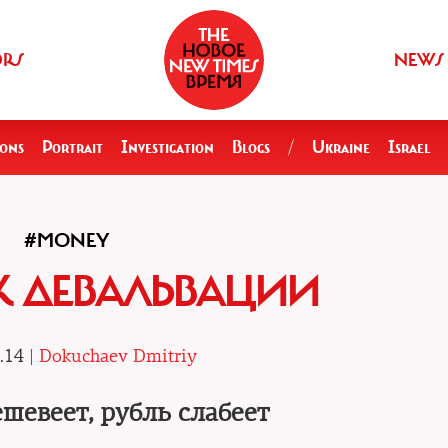
ORS
NEWS
ions
Portrait
Investigation
Blogs
/
Ukraine
Israel
#MONEY
К ДЕВАЛЬВАЦИИ
.14 |
Dokuchaev Dmitriy
шевеет, рубль слабеет