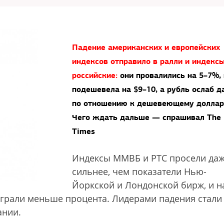
Падение американских и европейских
индексов отправило в ралли и индекс
российские:
они провалились на 5–7%,
подешевела на $9–10, а рубль ослаб 
по отношению к дешевеющему доллар
Чего ждать дальше — спрашивал The
Times
Индексы ММВБ и РТС просели да
сильнее, чем показатели Нью-
Йоркской и Лондонской бирж, и н
грали меньше процента. Лидерами падения стали
ании.