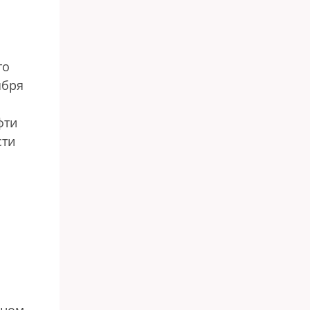
то
ября
фти
сти