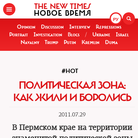
THE NEW TIMES
НОВОЕ ВРЕМЯ
РУ
Opinion
Discussion
Interview
Repressions
Portrait
Investigation
Blogs
/
Ukraine
Israel
Navalny
Trump
Putin
Kremlin
Duma
#HOT
ПОЛИТИЧЕСКАЯ ЗОНА:
КАК ЖИЛИ И БОРОЛИСЬ
2011.07.29
В Пермском крае на территории