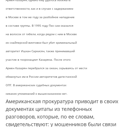
Армен Казарян, однако ему удалось избежать
ответственности, как и в случае с задержанием
в Москве в том же году за разбойное нападение
в составе группы. В 1995 году Пзо сам оказался
на волосок от гибели, когда рядом с ним в Москве
из снайперской винтовки был убит криминальный
авторитет Ишхан Саркисян, также принимавший
участие в «коронации» Казаряна. После этого
Армен Казарян перебрался за океан, скрываясь от мести
обманутых им в России авторитетов дагестанской
ОПГ. В американских судебных документах
никаких упоминаний о вышесказанном нет.
Американская прокуратура приводит в своих
документах цитаты из телефонных
разговоров, которые, по ее словам,
свидетельствуют: у мошенников были связи