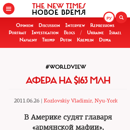
THE NEW TIMES
НОВОЕ ВРЕМЯ
РУ
Opinion
Discussion
Interview
Repressions
Portrait
Investigation
Blogs
/
Ukraine
Israel
Navalny
Trump
Putin
Kremlin
Duma
#WORLDVIEW
АФЕРА НА $163 МЛН
2011.06.26 |
Kozlovskiy Vladimir, Nyu-York
В Америке судят главаря
«армянской мафии»,