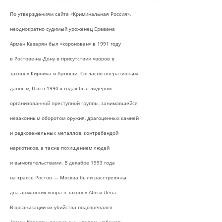
По утверждениям сайта «Криминальная Россия»,
неоднократно судимый уроженец Еревана
Армен Казарян был «коронован» в 1991 году
в Ростове-на-Дону в присутствии «воров в
законе» Кирпича и Артюши. Согласно оперативным
данным, Пзо в 1990-х годах был лидером
организованной преступной группы, занимавшейся
незаконным оборотом оружия, драгоценных камней
и редкоземельных металлов, контрабандой
наркотиков, а также похищением людей
и вымогательствами. В декабре 1993 года
на трассе Ростов — Москва были расстреляны
два армянских «вора в законе» Або и Лева.
В организации их убийства подозревался