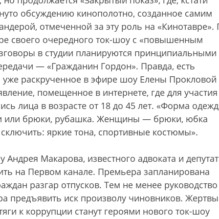
 но продолжается «Закрытый показ», где, кстати
ргнуто обсуждению кинополотно, созданное самим
ндерой, отмеченной за эту роль на «Кинотавре». 
ере своего очередного ток-шоу с «повышенным
азговоры в студии планируются принципиальными
ередачи — «Гражданин Гордон». Правда, есть
ь уже раскрученное в эфире шоу Елены Прокловой
вление, помещенное в интернете, где для участия
сь лица в возрасте от 18 до 45 лет. «Форма одеж
и или брюки, рубашка. Женщины — брюки, юбка
 Исключить: яркие тона, спортивные костюмы».
у Андрея Макарова, известного адвоката и депутат
дить на Первом канале. Премьера запланирована
раждан разгар отпусков. Тем не менее руководство
ора предъявить иск произволу чиновников. Жертвы
яги к коррупции станут героями нового ток-шоу