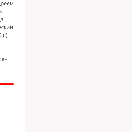
дреем
ь
да
еский
(!)
сен