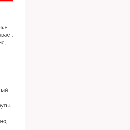
ная
вает,
ия,
тый
нуты.
но,