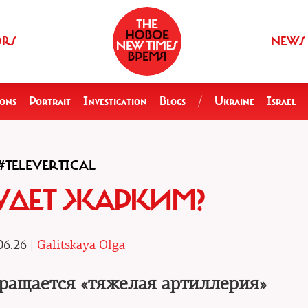
ORS
NEWS
ions
Portrait
Investigation
Blogs
/
Ukraine
Israel
#TELEVERTICAL
УДЕТ ЖАРКИМ?
06.26 |
Galitskaya Olga
вращается «тяжелая артиллерия»