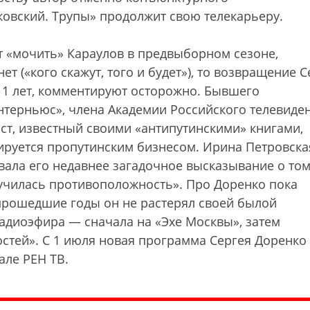
овский. Трупы» продолжит свою телекарьеру.
ет «мочить» Караулов в предвыборном сезоне,
т («кого скажут, того и будет»), то возвращение С
11 лет, комментируют осторожно. Бывшего
нтерньюс», члена Академии Российского телевиде
ст, известный своими «антипутинскими» книгами,
ируется пропутинским бизнесом. Ирина Петровска
вала его недавнее загадочное высказывание о том
лучилась противоположность». Про Доренко пока
 прошедшие годы он не растерял своей былой
 радиоэфира — сначала на «Эхе Москвы», затем
стей». С 1 июля новая программа Сергея Доренко
але РЕН ТВ.