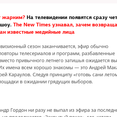
т жарким?
На телевидении появятся сразу че
-шоу.
The New Times узнавал, зачем возвращ
ран известные медийные лица
евизионный сезон заканчивается, эфир обычно
повторы телесериалов и программ, разбавленные
 вместо привычного летнего затишья ожидается в
Их имена всем хорошо знакомы — это Андрей Мак
рей Караулов. Следуя принципу «готовь сани летом
лощадки в ожидании грядущих выборов.
андр Гордон ни разу не выпал из эфира за последн