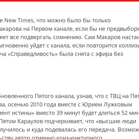
he New Times, что можно было бы только
карова на Первом канале, если бы не предвыбор
ляет все подвергать сомнению. Сам Макаров настаи
мгновенно уйдет с канала, если повторится коллиз
ача «Справедливость» была снята с эфира без
новленного Пятого канала, узнав, что с ТВЦ на Пя
ва, осенью 2010 года вместе с Юрием Лужковым
нт истины» вместо 39 минут будет длиться 52 ми
 Пятом Караулов подчеркивает, что «высшие люди
случилось и куда подевалась его передача. Возмож
ьству автор отменно конъюнктурного