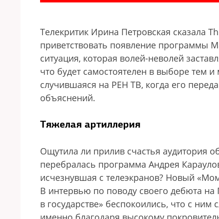
Телекритик Ирина Петровская сказала T
приветствовать появление программы Ма
ситуация, которая волей-неволей застав
что будет самостоятелен в выборе тем и 
случившаяся на РЕН ТВ, когда его перед
объяснений.
Тяжелая артиллерия
Ощутила ли прилив счастья аудитория об
перебралась программа Андрея Карауло
исчезнувшая с телеэкранов? Новый «Моме
В интервью по поводу своего дебюта на
в государстве» беспокоились, что с ним 
именно благодаря высокому покровител