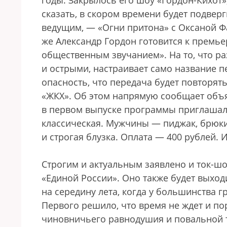
годы. Закрылось его шоу «Гордон-Кихот»,
сказать, в скором времени будет подве
ведущим, — «Огни притона» с Оксаной Фа
же Александр Гордон готовится к премь
общественным звучанием». На то, что р
и острыми, настраивает само название п
опасность, что передача будет повторят
«ЖКХ». Об этом напрямую сообщает объя
в первом выпуске программы приглашали
классическая. Мужчины — пиджак, брюк
и строгая блузка. Оплата — 400 рублей.
Строгим и актуальным заявлено и ток-шо
«Единой России». Оно также будет выхо
на середину лета, когда у большинства г
Первого решило, что время не ждет и п
чиновничьего равнодушия и повальной т