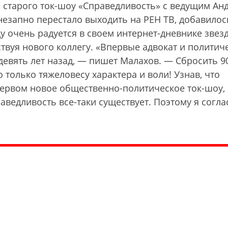
ю старого ток-шоу «Справедливость» с ведущим Ан
незапно перестало выходить на РЕН ТВ, добавилос
ду очень радуется в своем интернет-дневнике звез
твуя нового коллегу. «Впервые адвокат и политич
евять лет назад, — пишет Малахов. — Сбросить 90 
только тяжеловесу характера и воли! Узнав, что
Первом новое общественно-политическое ток-шоу,
раведливость все-таки существует. Поэтому я согла