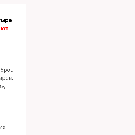
тыре
ают
ыброс
аров,
»,
ие