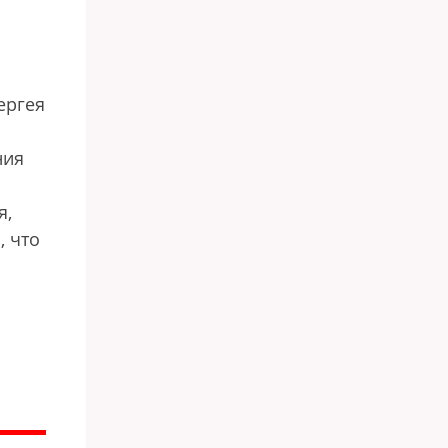
ергея
ния
я,
, что